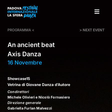
Salta
al
Toggle
contenuto
Naviga
Festival 2026
PROGRAMMA <
> NEXT EVENT
Open call
An ancient beat
Concorsi 2026
Axis Danza
Sostienici
16 Novembre
Info
Rassegna
Showcase15
Contatti
Vetrina di Giovane Danza d’Autore
Condirettori
Anni precedenti
Michele Olivieri e Nicolò Fornasiero
Direzione generale
Gabriella Furlan Malvezzi